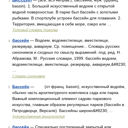
БАССЕЙН
— (асе; асэ неправ.), бассейна, муж. (франц.
3
bassin). 1. Большой искусственный водоем с открытой
водной поверхностью. В парке был бассейн с золотыми
рыбками. В спортклубе устроен бассейн для плавания. 2.
Территория, вмещающая в себе море, озеро или …
Толковый словарь Ушакова
бассейн
— Водоем, водоместилище, вместилище,
4
резервуар, аквариум. Ср. помещение... Словарь русских
синонимов и сходных по смыслу выражений. под. ред. Н.
Абрамова, М.: Русские словари, 1999. бассейн водоем,
водоместилище, вместилище, резервуар, аквариум,&#8230;
…
Словарь синонимов
Бассейн
— (от франц. bassin), искусственный водоём,
5
обычно часть архитектурного комплекса сада или парка.
Важный композиционный элемент садово паркового
искусства, главным образом регулярных парков (бассейн в
Петродворце, Версале). Бассейны широко&#8230; …
Художественная энциклопедия
бассейн
— Специально построенный закрытый или
6