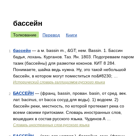
бассейн
Толкование
Перевод
Книги
бассейн
— а м. bassin m., &GT; нем. Bassin. 1. Бассин
1
бадья, лохань. Курганов. Таз. Ян. 1803. Подогреваем паром
тазик (бассейны) для размотки коконов. КИТ 8 284.
Понимаете, шайка ведь нужна. Ну, это такой небольшой
бассейн, в котором могут поместиться по&#8230; …
Исторический словарь галлицизмов русского языка
БАССЕЙН
— (франц. bassin, прован. basin, от сред. век.
2
лат. bacinus, от bacca сосуд для воды). 1) водоем. 2)
бассейн реки, местность, по которой протекает река со
всеми своими притоками. Словарь иностранных слов,
вошедших в состав русского языка. Чудинов А …
Словарь иностранных слов русского языка