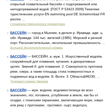
открытый плавательный бассейн с подогреваемой или
неподогреваемой водой. [ГОСТ Р 53423 2009] Тематики
туристические услуги EN swimming pool DE Schwimmbad FR
piscine …
Справочник технического переводчика
БАССЕЙН
— город в Мьянме, в дельте р. Иравади, адм. ц.
7
обл. Иравади. 144 тыс. жителей (1985). Морской и речной
порт. Рисоочистительная, лесопильная промышленность …
Большой Энциклопедический словарь
БАССЕЙН
— БАССЕЙН, а, муж. 1. Искусственный водоём,
8
сооружённый для плавания, купания, в декоративных
целях. Зимний б. для плавания. 2. Совокупность притоков
реки, озера, а также площадь стока поверхностных и
подземных вод в водоём. Б. Волги. 3. Область&#8230; …
Толковый словарь Ожегова
БАССЕЙН
— муж. водоем, водовместилище во всех
9
значениях, лог, логовина, углубление в земле, как бы от
осадки, с покатыми окраинами, заключающее море, озеро
или реку с притоками; ·противоп. сырт, водопуск,