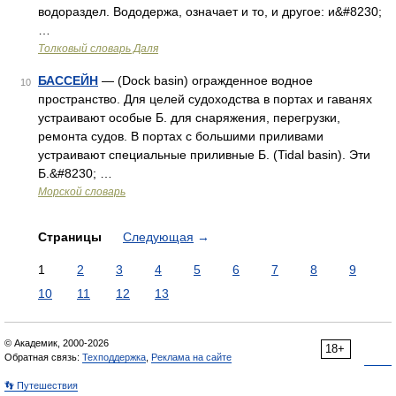
водораздел. Вододержа, означает и то, и другое: и&#8230;
…
Толковый словарь Даля
БАССЕЙН
— (Dock basin) огражденное водное
10
пространство. Для целей судоходства в портах и гаванях
устраивают особые Б. для снаряжения, перегрузки,
ремонта судов. В портах с большими приливами
устраивают специальные приливные Б. (Tidal basin). Эти
Б.&#8230; …
Морской словарь
Страницы
Следующая
→
1
2
3
4
5
6
7
8
9
10
11
12
13
© Академик, 2000-2026
18+
Обратная связь:
Техподдержка
,
Реклама на сайте
👣 Путешествия